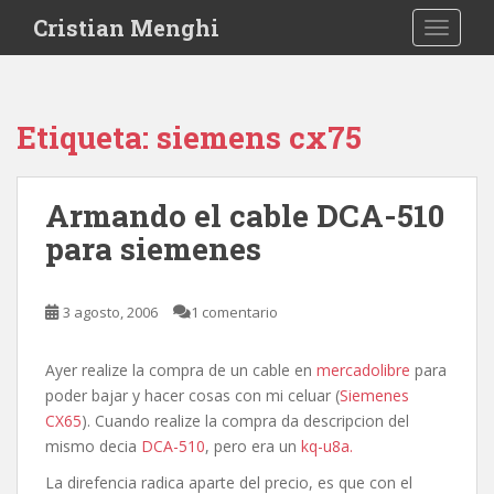
S
Cristian Menghi
TOGGLE
k
i
p
t
Etiqueta:
siemens cx75
o
m
a
Armando el cable DCA-510
i
para siemenes
n
c
o
3 agosto, 2006
1 comentario
n
t
e
Ayer realize la compra de un cable en
mercadolibre
para
n
poder bajar y hacer cosas con mi celuar (
Siemenes
t
CX65
). Cuando realize la compra da descripcion del
mismo decia
DCA-510
, pero era un
kq-u8a.
La direfencia radica aparte del precio, es que con el