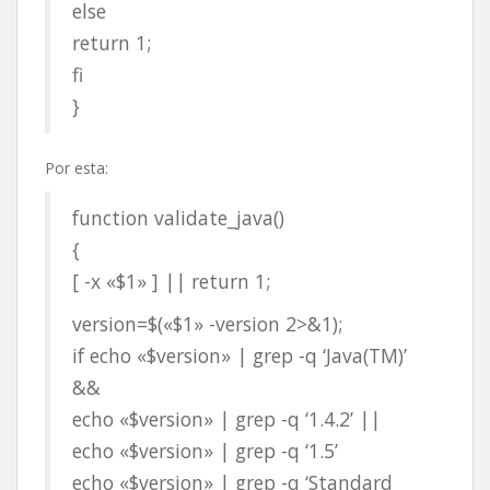
else
return 1;
fi
}
Por esta:
function validate_java()
{
[ -x «$1» ] || return 1;
version=$(«$1» -version 2>&1);
if echo «$version» | grep -q ‘Java(TM)’
&&
echo «$version» | grep -q ‘1.4.2’ ||
echo «$version» | grep -q ‘1.5’
echo «$version» | grep -q ‘Standard