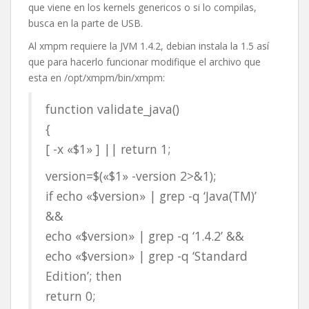
que viene en los kernels genericos o si lo compilas,
busca en la parte de USB.
Al xmpm requiere la JVM 1.4.2, debian instala la 1.5 así
que para hacerlo funcionar modifique el archivo que
esta en /opt/xmpm/bin/xmpm:
function validate_java()
{
[ -x «$1» ] || return 1;
version=$(«$1» -version 2>&1);
if echo «$version» | grep -q ‘Java(TM)’
&&
echo «$version» | grep -q ‘1.4.2’ &&
echo «$version» | grep -q ‘Standard
Edition’; then
return 0;