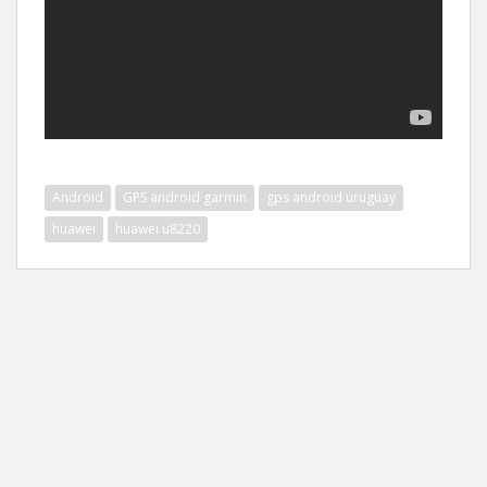
Android
GPS android garmin
gps android uruguay
huawei
huawei u8220