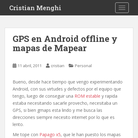
S
Cristian Menghi
TOGGLE
k
i
p
t
GPS en Android offline y
o
mapas de Mapear
m
a
i
11 abril, 2011
cristian
Personal
n
c
o
Bueno, desde hace tiempo que vengo experimentando
n
Android, con sus virtudes y defectos por el equipo que
t
tengo, luego de conseguir una
ROM estable
y rapida
e
estaba necesitando sacarle provecho, necesitaba un
n
GPS, si bien gmaps esta lindo y me busca las
t
direcciones siempre necesito internet por lo que es
lento.
Me tope con
Papago x5
, que le han puesto los mapas