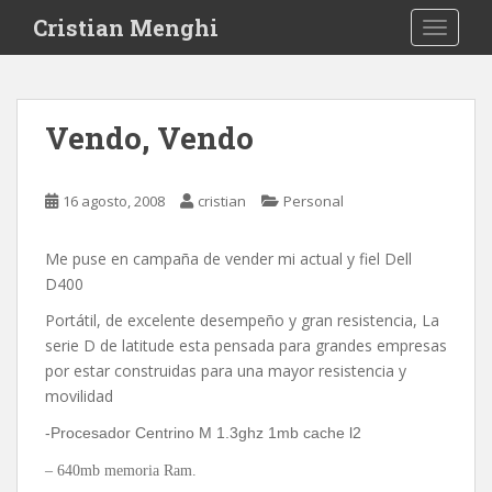
S
Cristian Menghi
TOGGLE
k
i
p
t
Vendo, Vendo
o
m
a
16 agosto, 2008
cristian
Personal
i
n
Me puse en campaña de vender mi actual y fiel Dell
c
D400
o
n
Portátil, de excelente desempeño y gran resistencia, La
t
serie D de latitude esta pensada para grandes empresas
e
por estar construidas para una mayor resistencia y
n
movilidad
t
-Procesador Centrino M 1.3ghz 1mb cache l2
– 640mb memoria Ram.