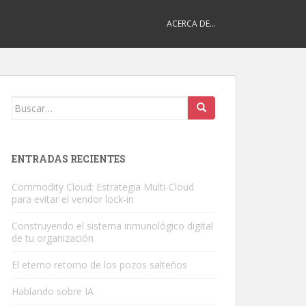
ACERCA DE…
Buscar:
ENTRADAS RECIENTES
Commodity Cloud: Estrategia Multi-Cloud
para evitar el vendor lock-in
Construyendo el sistema inmunológico digital
de tu organización
El eterno retorno de los pozos salteños
Hablando sobre IA