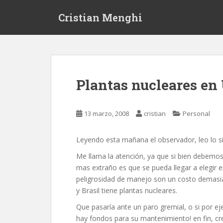
S
Cristian Menghi
k
i
p
t
o
m
Plantas nucleares en
a
i
n
13 marzo, 2008
cristian
Personal
c
o
Leyendo esta mañana el observador, leo lo si
n
t
Me llama la atención, ya que si bien debemos
e
mas extraño es que se pueda llegar a elegir e
n
peligrosidad de manejo son un costo demasiad
t
y Brasil tiene plantas nucleares.
Que pasaría ante un paro gremial, o si por 
hay fondos para su mantenimiento! en fin, c