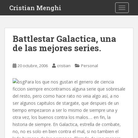
S
Cristian Menghi
TOGGLE
k
i
p
t
Battlestar Galactica, una
o
de las mejores series.
m
a
i
20 octubre, 2006
cristian
Personal
n
c
o
Para los que nos gustan el genero de ciencia
n
ficcion siempre encontramos alguna serie que sobresale
t
del resto, pero como hace rato no veia algo así, a no
e
ser algunos capitulos de stargate, que despues de un
n
tiempo empezaron a ser lo mismo de siempre una y
t
otra vez, los buenos contra los malos…. en fin, la
historia de siempre. En Galactica, estrella de combate,
no, no es solo en bien contra el mal, si no tambien el