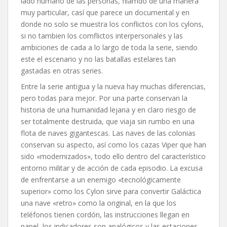
lado humano de las personas, filamdo de una manera
muy particular, casí que parece un documental y en
donde no solo se muestra los conflictos con los cylons,
si no tambien los comflictos interpersonales y las
ambiciones de cada a lo largo de toda la serie, siendo
este el escenario y no las batallas estelares tan
gastadas en otras series.
Entre la serie antigua y la nueva hay muchas diferencias,
pero todas para mejor. Por una parte conservan la
historia de una humanidad lejana y en claro riesgo de
ser totalmente destruida, que viaja sin rumbo en una
flota de naves gigantescas. Las naves de las colonias
conservan su aspecto, así como los cazas Viper que han
sido «modernizados», todo ello dentro del característico
entorno militar y de acción de cada episodio. La excusa
de enfrentarse a un enemigo «tecnológicamente
superior» como los Cylon sirve para convertir Galáctica
una nave «retro» como la original, en la que los
teléfonos tienen cordón, las instrucciones llegan en
papel, los indicadores son analógicos y las estaciones