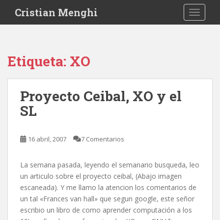
S
Cristian Menghi
TOGGLE
k
i
p
t
Etiqueta:
XO
o
m
a
Proyecto Ceibal, XO y el
i
SL
n
c
o
16 abril, 2007
7 Comentarios
n
t
e
La semana pasada, leyendo el semanario busqueda, leo
n
un articulo sobre el proyecto ceibal, (Abajo imagen
t
escaneada). Y me llamo la atencion los comentarios de
un tal «Frances van hall» que segun google, este señor
escribio un libro de como aprender computación a los