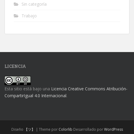
Sin categoría
Trabajo
LICENCIA
Esta sitio está bajo una
Licencia Creative Commons Atribución-
CompartirIgual 4.0 Internacional
.
Diseño
【ツ】
| Theme por
Colorlib
Desarrollado por
WordPress