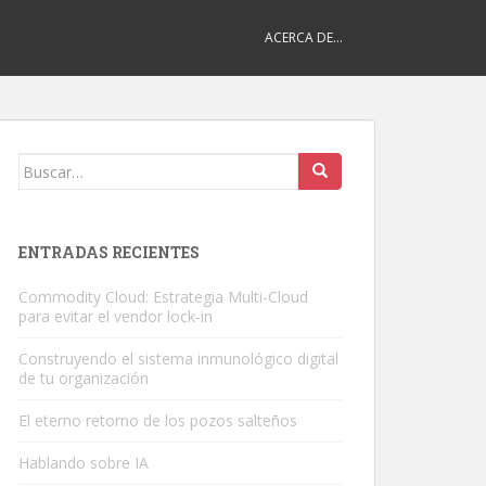
ACERCA DE…
Buscar:
ENTRADAS RECIENTES
Commodity Cloud: Estrategia Multi-Cloud
para evitar el vendor lock-in
Construyendo el sistema inmunológico digital
de tu organización
El eterno retorno de los pozos salteños
Hablando sobre IA