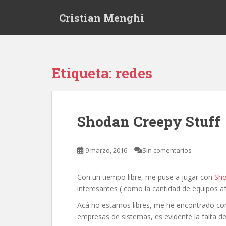
S
Cristian Menghi
k
i
p
t
o
Etiqueta:
redes
m
a
i
n
Shodan Creepy Stuff
c
o
n
9 marzo, 2016
Sin comentarios
t
e
Con un tiempo libre, me puse a jugar con
Sh
n
interesantes ( como la cantidad de equipo
t
Acá no estamos libres, me he encontrado con
empresas de sistemas, es evidente la falta de