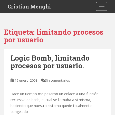
S
Cristian Menghi
TOGGLE
k
i
p
t
Etiqueta:
limitando procesos
o
por usuario
m
a
i
Logic Bomb, limitando
n
c
procesos por usuario.
o
n
t
19 enero, 2008
Sin comentarios
e
n
Hace un tiempo me pasaron un enlace a una función
t
recursiva de bash, el cual se llamaba a si misma,
haciendo que nuestro sistema quede totalmente
congelado