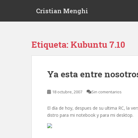
S
Cristian Menghi
k
i
p
t
o
Etiqueta:
Kubuntu 7.10
m
a
i
n
Ya esta entre nosotro
c
o
n
18 octubre, 2007
Sin comentarios
t
e
El día de hoy, despues de su ultima RC, la ve
n
distro para mi notebook y para mi desktop.
t