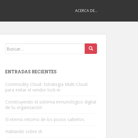
ACERCA DE…
Buscar:
ENTRADAS RECIENTES
Commodity Cloud: Estrategia Multi-Cloud
para evitar el vendor lock-in
Construyendo el sistema inmunológico digital
de tu organización
El eterno retorno de los pozos salteños
Hablando sobre IA