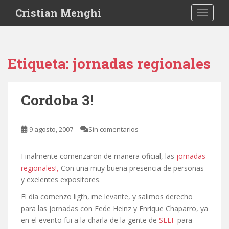
S
Cristian Menghi
TOGGLE
k
i
p
t
Etiqueta:
jornadas regionales
o
m
a
Cordoba 3!
i
n
c
9 agosto, 2007
Sin comentarios
o
n
Finalmente comenzaron de manera oficial, las
jornadas
t
regionales!,
Con una muy buena presencia de personas
e
y exelentes expositores.
n
t
El día comenzo ligth, me levante, y salimos derecho
para las jornadas con Fede Heinz y Enrique Chaparro, ya
en el evento fui a la charla de la gente de
SELF
para