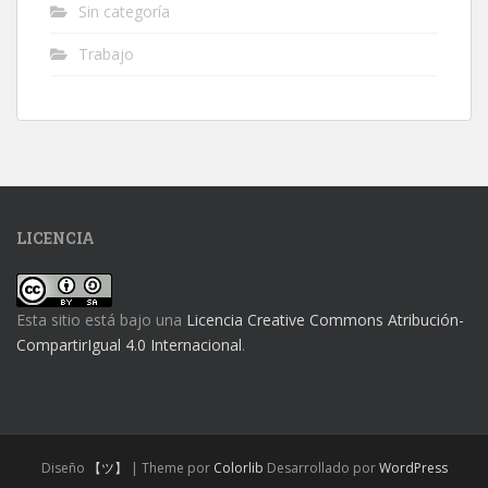
Sin categoría
Trabajo
LICENCIA
Esta sitio está bajo una
Licencia Creative Commons Atribución-
CompartirIgual 4.0 Internacional
.
Diseño
【ツ】
| Theme por
Colorlib
Desarrollado por
WordPress