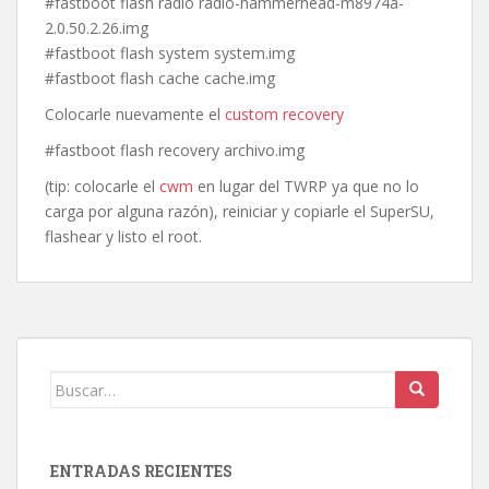
#fastboot flash radio radio-hammerhead-m8974a-
2.0.50.2.26.img
#fastboot flash system system.img
#fastboot flash cache cache.img
Colocarle nuevamente el
custom recovery
#fastboot flash recovery archivo.img
(tip: colocarle el
cwm
en lugar del TWRP ya que no lo
carga por alguna razón), reiniciar y copiarle el SuperSU,
flashear y listo el root.
Buscar:
ENTRADAS RECIENTES