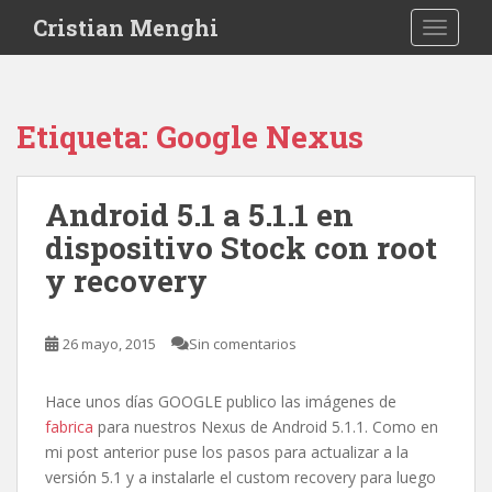
S
Cristian Menghi
TOGGLE
k
i
p
t
Etiqueta:
Google Nexus
o
m
a
Android 5.1 a 5.1.1 en
i
dispositivo Stock con root
n
c
y recovery
o
n
t
26 mayo, 2015
Sin comentarios
e
n
Hace unos días GOOGLE publico las imágenes de
t
fabrica
para nuestros Nexus de Android 5.1.1. Como en
mi post anterior puse los pasos para actualizar a la
versión 5.1 y a instalarle el custom recovery para luego