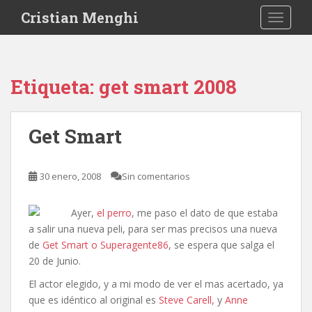
S
Cristian Menghi
TOGGLE
k
i
p
t
Etiqueta:
get smart 2008
o
m
a
Get Smart
i
n
c
30 enero, 2008
Sin comentarios
o
n
Ayer,
el perro
, me paso el dato de que estaba
t
a salir una nueva peli, para ser mas precisos una nueva
e
de
Get Smart o Superagente86
, se espera que salga el
n
20 de Junio.
t
El actor elegido, y a mi modo de ver el mas acertado, ya
que es idéntico al original es
Steve Carell,
y
Anne