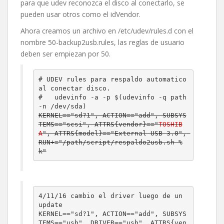
para que udev reconozca el disco al conectarlo, se
pueden usar otros como el idVendor.
Ahora creamos un archivo en /etc/udev/rules.d con el
nombre 50-backup2usb.rules, las reglas de usuario
deben ser empiezan por 50.
# UDEV rules para respaldo automatico 
al conectar disco.

#   udevinfo -a -p $(udevinfo -q path 
KERNEL=="sd?1", ACTION=="add", SUBSYS
TEMS=="scsi", ATTRS{vendor}=="
TOSHIB
A
", ATTRS{model}=="External USB 3.0", 
RUN+="/path/script/respaldo2usb.sh %
4/11/16 cambio el driver luego de un 
update

KERNEL=="sd?1", ACTION=="add", SUBSYS
TEMS=="usb", DRIVER=="usb", ATTRS{ven