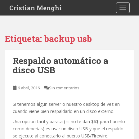
S
Cristian Menghi
TOGGLE
k
i
p
t
Etiqueta:
backup usb
o
m
a
Respaldo automático a
i
disco USB
n
c
o
6 abril, 2016
Sin comentarios
n
t
e
Si tenemos algun server o nuestro desktop de vez en
n
cuando viene bien respaldarlo en un disco externo.
t
Una opcion facil y barata ( si no te dan $$$ para hacerlo
como deberías) es usar un disco USB y que el respaldo
se ejecute al conectarlo al puerto USB/Firewire.