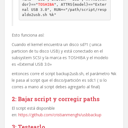
dor}=="
TOSHIBA
", ATTRS{model}=="Exter
nal USB 3.0", RUN+="/path/script/resp
Esto funciona así:
Cuando el kernel encuentra un disco sd?1 ( unica
particion de tu disco USB) y está conectado en el
subsystem SCSI y la marca es TOSHIBA y el modelo
es «External USB 3.0»
entonces corre el script backup2usb.sh, el parámetro %k
le pasa al script que el disco/partición es sdc1 ( si lo
corres a mano al script debes agregarlo al final)
2: Bajar script y corregir paths
El script está disponible
en:
https://github.com/cristianmenghi/usbbackup
3: Testearlo