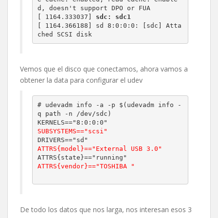
d, doesn't support DPO or FUA

[ 1164.333037] 
sdc: sdc1
[ 1164.366188] sd 8:0:0:0: [sdc] Atta
ched SCSI disk
Vemos que el disco que conectamos, ahora vamos a
obtener la data para configurar el udev
# udevadm info -a -p $(udevadm info -
q path -n /dev/sdc)

SUBSYSTEMS=="scsi"
ATTRS{model}=="External USB 3.0"
ATTRS{vendor}=="TOSHIBA "
De todo los datos que nos larga, nos interesan esos 3