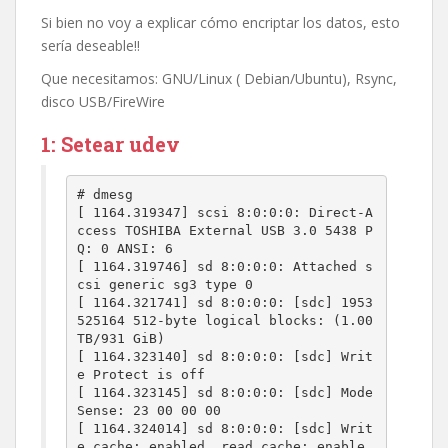
Si bien no voy a explicar cómo encriptar los datos, esto
sería deseable!!
Que necesitamos: GNU/Linux ( Debian/Ubuntu), Rsync,
disco USB/FireWire
1: Setear udev
# dmesg

[ 1164.319347] scsi 8:0:0:0: Direct-A
ccess TOSHIBA External USB 3.0 5438 P
Q: 0 ANSI: 6

[ 1164.319746] sd 8:0:0:0: Attached s
csi generic sg3 type 0

[ 1164.321741] sd 8:0:0:0: [sdc] 1953
525164 512-byte logical blocks: (1.00 
TB/931 GiB)

[ 1164.323140] sd 8:0:0:0: [sdc] Writ
e Protect is off

[ 1164.323145] sd 8:0:0:0: [sdc] Mode 
Sense: 23 00 00 00

[ 1164.324014] sd 8:0:0:0: [sdc] Writ
e cache: enabled, read cache: enable