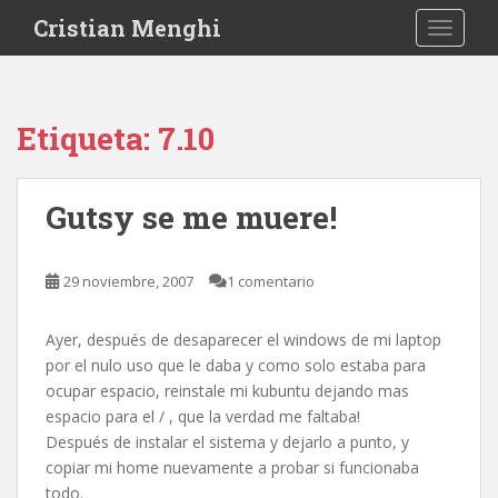
S
Cristian Menghi
TOGGLE
k
i
p
t
Etiqueta:
7.10
o
m
a
Gutsy se me muere!
i
n
c
29 noviembre, 2007
1 comentario
o
n
Ayer, después de desaparecer el windows de mi laptop
t
por el nulo uso que le daba y como solo estaba para
e
ocupar espacio, reinstale mi kubuntu dejando mas
n
espacio para el / , que la verdad me faltaba!
t
Después de instalar el sistema y dejarlo a punto, y
copiar mi home nuevamente a probar si funcionaba
todo.